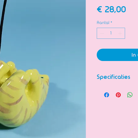
Prij
€ 28,00
Aantal
*
In
Specificaties
Beeldje van kera
zetten.
Volledig handge