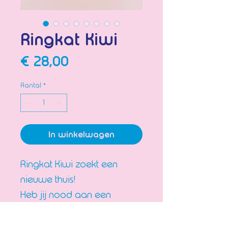
Ringkat Kiwi
Prijs
€ 28,00
Aantal
*
In winkelwagen
Ringkat Kiwi zoekt een
nieuwe thuis!
Heb jij nood aan een
handige en leuke manier
om al jouw mooie ringen te