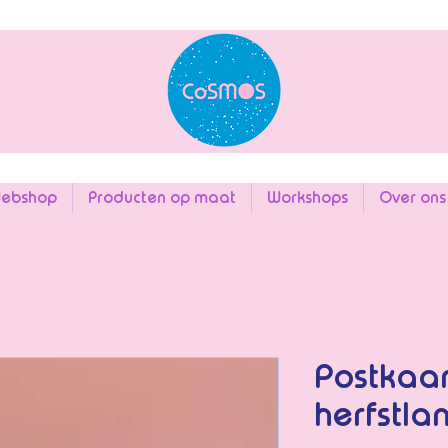
ebshop
Producten op maat
Workshops
Over ons
Postkaar
herfstla