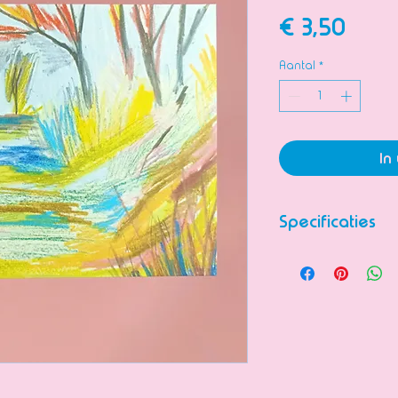
Prijs
€ 3,50
Aantal
*
In
Specificaties
Postkaart gemaa
10,5cm x 14,8cm