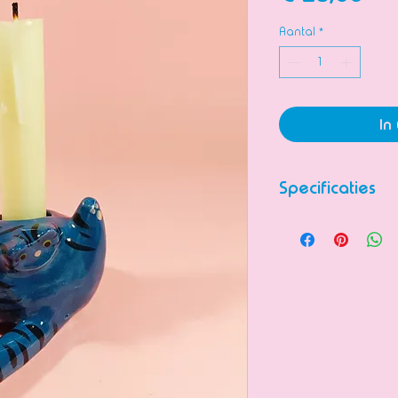
Aantal
*
In
Specificaties
Beeldje van kera
zetten.
Volledig handge