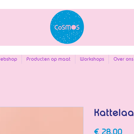
ebshop
Producten op maat
Workshops
Over ons
Kattelaa
Prij
€ 28,00