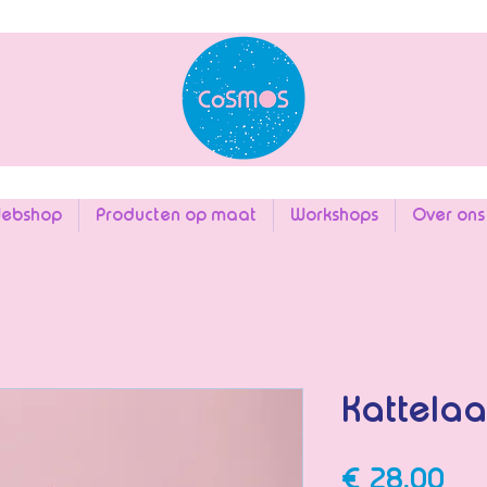
ebshop
Producten op maat
Workshops
Over ons
Kattela
Prij
€ 28,00