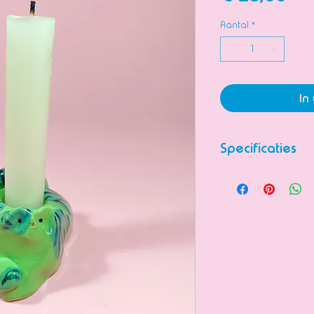
Aantal
*
In
Specificaties
Beeldje van kera
zetten.
Volledig handge