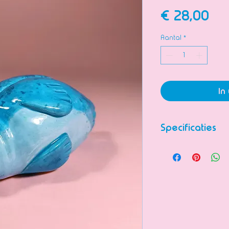
Prij
€ 28,00
Aantal
*
In
Specificaties
Beeldje van kera
kaartjes in te zet
Volledig handge